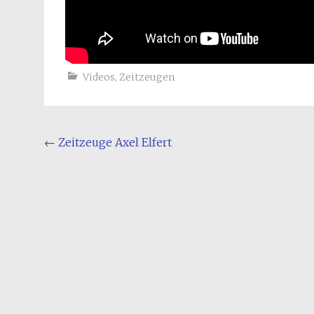
Videos
,
Zeitzeugen
Beitragsnavigation
←
Zeitzeuge Axel Elfert