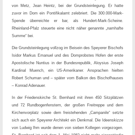
von Metz, Jean Heintz, bei der Grundsteinlegung. Er hatte
zuvor im Dom ein Pontifikalamt zelebriert. Die 300.000-Mark-
Spende überreichte er bar, als Hundert-Mark-Scheine.
Rheinland-Pfalz steuerte eine nicht näher genannte „namhafte
Summe“ bei.
Die Grundsteinlegung vollzog im Beisein des Speyerer Bischofs
Isidor Markus Emanuel und des Domprobstes Hofen der erste
Apostolische Nuntius in der Bundesrepublik, Aloysius Joseph
Kardinal Muench, ein US-Amerikaner. Ansprachen hielten
Robert Schuman und – später vom Balkon des Bischofhauses
– Konrad Adenauer.
In der Friedenskirche St. Bernhard mit ihren 450 Sitzplätzen
und 72 Rundbogenfenstern, der großen Freitreppe und dem
Kirchenvorplatz sowie dem freistehenden „Campanile“ setzte
sich auch ein Speyerer Architekt ein Denkmal. Die Ideenskizze
von Ludwig Ihm wurde denen von sieben Kollegen vorgezogen.